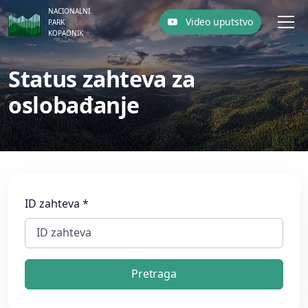
NACIONALNI
Video uputstvo
PARK
KOPAONIK
Status zahteva za
oslobađanje
ID zahteva *
Pretraga