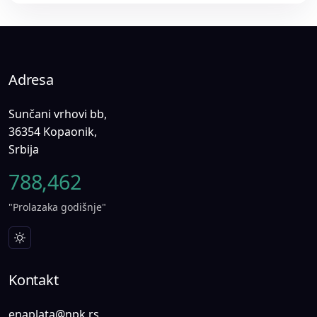
Adresa
Sunčani vrhovi bb,
36354 Kopaonik,
Srbija
788,462
"Prolazaka godišnje"
Kontakt
enaplata@npk.rs